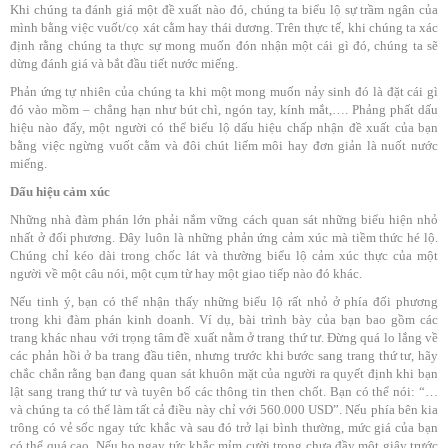
Khi chúng ta đánh giá một đề xuất nào đó, chúng ta biểu lộ sự trầm ngân của
mình bằng việc vuốt/cọ xát cằm hay thái dương. Trên thực tế, khi chúng ta xác
định rằng chúng ta thực sự mong muốn đón nhận một cái gì đó, chúng ta sẽ
dừng đánh giá và bắt đầu tiết nước miếng.
Phản ứng tự nhiên của chúng ta khi một mong muốn nảy sinh đó là đặt cái gì
đó vào mồm – chẳng hạn như bút chì, ngón tay, kính mắt,…. Phảng phất dấu
hiệu nào đấy, một người có thể biểu lộ dấu hiệu chấp nhận đề xuất của bạn
bằng việc ngừng vuốt cằm và đôi chút liếm môi hay đơn giản là nuốt nước
miếng.
Dấu hiệu cảm xúc
Những nhà đàm phán lớn phải nắm vững cách quan sát những biểu hiện nhỏ
nhất ở đối phương. Đây luôn là những phản ứng cảm xúc mà tiềm thức hé lộ.
Chúng chỉ kéo dài trong chốc lát và thường biểu lộ cảm xúc thực của một
người về một câu nói, một cụm từ hay một giao tiếp nào đó khác.
Nếu tinh ý, bạn có thể nhận thấy những biểu lộ rất nhỏ ở phía đối phương
trong khi đàm phán kinh doanh. Ví dụ, bài trình bày của bạn bao gồm các
trang khác nhau với trọng tâm đề xuất nằm ở trang thứ tư. Đừng quá lo lắng về
các phản hồi ở ba trang đầu tiên, nhưng trước khi bước sang trang thứ tư, hãy
chắc chắn rằng bạn đang quan sát khuôn mặt của người ra quyết định khi bạn
lật sang trang thứ tư và tuyên bố các thông tin then chốt. Bạn có thể nói: “…
và chúng ta có thể làm tất cả điều này chỉ với 560.000 USD”. Nếu phía bên kia
trông có vẻ sốc ngay tức khắc và sau đó trở lại bình thường, mức giá của bạn
có thể quá cao. Nếu họ ngay tức khắc mỉm cười trong chưa đầy một giây trước