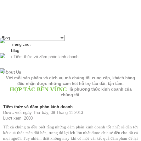
Tiềm thức và đàm phán kinh doanh - Thiết kế web chuyên nghiệp
breadcrumbs
Trang chủ
/
Blog
/
Tiềm thức và đàm phán kinh doanh
About Us
Với mỗi sản phẩm và dịch vụ mà chúng tôi cung cấp, khách hàng
đều nhận được những cam kết hỗ trợ lâu dài, tận tâm.
HỢP TÁC BỀN VỮNG
là phương thức kinh doanh của
chúng tôi.
Tiềm thức và đàm phán kinh doanh
Được viết ngày Thứ bảy, 09 Tháng 11 2013
Lượt xem: 2600
Tất cả chúng ta đều biết rằng những đàm phán kinh doanh tốt nhất sẽ dẫn tới
kết quả thỏa mãn đôi bên, trong đó lợi ích lớn nhất được chia sẻ đều cho tất cả
mọi người. Tuy nhiên, thật không may khi có một vài kết quả đàm phán để lại