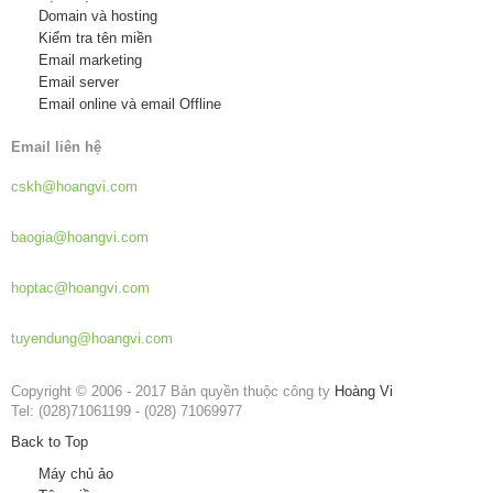
Domain và hosting
Kiểm tra tên miền
Email marketing
Email server
Email online và email Offline
Email liên hệ
Hỗ trợ khách hàng:
cskh@hoangvi.com
Báo giá dịch vụ:
baogia@hoangvi.com
Hợp tác phát triển:
hoptac@hoangvi.com
Tuyển dụng:
tuyendung@hoangvi.com
Copyright © 2006 - 2017 Bản quyền thuộc công ty
Hoàng Vi
Tel: (028)71061199 - (028) 71069977
Back to Top
Máy chủ ảo