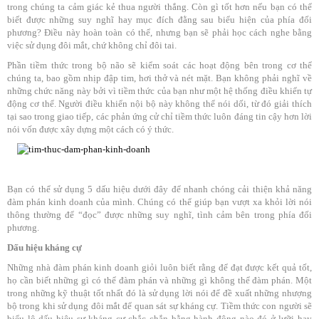
trong chúng ta cảm giác kẻ thua người thắng. Còn gì tốt hơn nếu bạn có thể
biết được những suy nghĩ hay mục đích đằng sau biểu hiện của phía đối
phương? Điều này hoàn toàn có thể, nhưng bạn sẽ phải học cách nghe bằng
việc sử dụng đôi mắt, chứ không chỉ đôi tai.
Phần tiềm thức trong bộ não sẽ kiểm soát các hoạt động bên trong cơ thể
chúng ta, bao gồm nhịp đập tim, hơi thở và nét mặt. Bạn không phải nghĩ về
những chức năng này bởi vì tiềm thức của bạn như một hệ thống điều khiển tự
động cơ thể. Người điều khiển nội bộ này không thể nói dối, từ đó giải thích
tại sao trong giao tiếp, các phản ứng cử chỉ tiềm thức luôn đáng tin cậy hơn lời
nói vốn được xây dựng một cách có ý thức.
Bạn có thể sử dụng 5 dấu hiệu dưới đây để nhanh chóng cải thiện khả năng
đàm phán kinh doanh của mình. Chúng có thể giúp bạn vượt xa khỏi lời nói
thông thường để “đọc” được những suy nghĩ, tình cảm bên trong phía đối
phương.
Dấu hiệu kháng cự
Những nhà đàm phán kinh doanh giỏi luôn biết rằng để đạt được kết quả tốt,
họ cần biết những gì có thể đàm phán và những gì không thể đàm phán. Một
trong những kỹ thuật tốt nhất đó là sử dụng lời nói để đề xuất những nhượng
bộ trong khi sử dụng đôi mắt để quan sát sự kháng cự. Tiềm thức con người sẽ
biểu lộ dấu hiệu sự kháng cự chắc chắn bằng hành động nào đó ở lưỡi hay