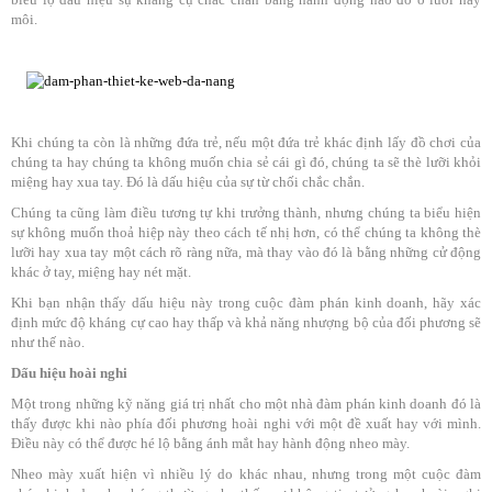
môi.
Khi chúng ta còn là những đứa trẻ, nếu một đứa trẻ khác định lấy đồ chơi của
chúng ta hay chúng ta không muốn chia sẻ cái gì đó, chúng ta sẽ thè lưỡi khỏi
miệng hay xua tay. Đó là dấu hiệu của sự từ chối chắc chắn.
Chúng ta cũng làm điều tương tự khi trưởng thành, nhưng chúng ta biểu hiện
sự không muốn thoả hiệp này theo cách tế nhị hơn, có thể chúng ta không thè
lưỡi hay xua tay một cách rõ ràng nữa, mà thay vào đó là bằng những cử động
khác ở tay, miệng hay nét mặt.
Khi bạn nhận thấy dấu hiệu này trong cuộc đàm phán kinh doanh, hãy xác
định mức độ kháng cự cao hay thấp và khả năng nhượng bộ của đối phương sẽ
như thế nào.
Dấu hiệu hoài nghi
Một trong những kỹ năng giá trị nhất cho một nhà đàm phán kinh doanh đó là
thấy được khi nào phía đối phương hoài nghi với một đề xuất hay với mình.
Điều này có thể được hé lộ bằng ánh mắt hay hành động nheo mày.
Nheo mày xuất hiện vì nhiều lý do khác nhau, nhưng trong một cuộc đàm