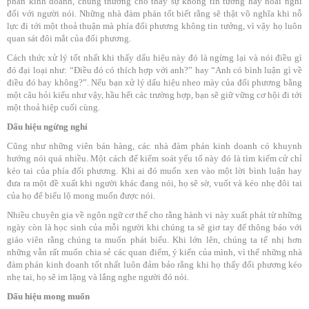
phán kinh doanh, chúng thường cho thấy sự không tin tưởng hay hoài nghi
đối với người nói. Những nhà đàm phán tốt biết rằng sẽ thật vô nghĩa khi nỗ
lực đi tới một thoả thuận mà phía đối phương không tin tưởng, vì vậy họ luôn
quan sát đôi mắt của đối phương.
Cách thức xử lý tốt nhất khi thấy dấu hiệu này đó là ngừng lại và nói điều gì
đó đại loại như: “Điều đó có thích hợp với anh?” hay “Anh có bình luận gì về
điều đó hay không?”. Nếu bạn xử lý dấu hiệu nheo mày của đối phương bằng
một câu hỏi kiểu như vậy, hầu hết các trường hợp, bạn sẽ giữ vững cơ hội đi tới
một thoả hiệp cuối cùng.
Dấu hiệu ngừng nghỉ
Cũng như những viên bán hàng, các nhà đàm phán kinh doanh có khuynh
hướng nói quá nhiều. Một cách để kiểm soát yếu tố này đó là tìm kiếm cử chỉ
kéo tai của phía đối phương. Khi ai đó muốn xen vào một lời bình luận hay
đưa ra một đề xuất khi người khác đang nói, họ sẽ sờ, vuốt và kéo nhẹ đôi tai
của họ để biểu lộ mong muốn được nói.
Nhiều chuyên gia về ngôn ngữ cơ thể cho rằng hành vi này xuất phát từ những
ngày còn là học sinh của mỗi người khi chúng ta sẽ giơ tay để thông báo với
giáo viên rằng chúng ta muốn phát biểu. Khi lớn lên, chúng ta tế nhị hơn
những vẫn rất muốn chia sẻ các quan điểm, ý kiến của mình, vì thế những nhà
đàm phán kinh doanh tốt nhất luôn đảm bảo rằng khi họ thấy đối phương kéo
nhẹ tai, họ sẽ im lặng và lắng nghe người đó nói.
Dấu hiệu mong muốn