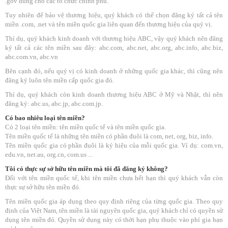
.gov dùng cho các tổ chức chính phủ.
Tuy nhiên để bảo vệ thương hiệu, quý khách có thể chọn đăng ký tất cả tên
miền .com, .net và tên miền quốc gia liên quan đến thương hiệu của quý vị.
Thí dụ, quý khách kinh doanh với thương hiệu ABC, vậy quý khách nên đăng
ký tất cả các tên miền sau đây: abc.com, abc.net, abc.org, abc.info, abc.biz,
abc.com.vn, abc.vn
Bên cạnh đó, nếu quý vị có kinh doanh ở những quốc gia khác, thì cũng nên
đăng ký luôn tên miền cấp quốc gia đó.
Thí dụ, quý khách còn kinh doanh thương hiệu ABC ở Mỹ và Nhật, thì nên
đăng ký: abc.us, abc.jp, abc.com.jp.
Có bao nhiêu loại tên miền?
Có 2 loại tên miền: tên miền quốc tế và tên miền quốc gia.
Tên miền quốc tế là những tên miền có phần đuôi là com, net, org, biz, info.
Tên miền quốc gia có phần đuôi là ký hiệu của mỗi quốc gia. Ví dụ: com.vn,
edu.vn, net.au, org.cn, com.us ...
Tôi có thực sự sở hữu tên miền mà tôi đã đăng ký không?
Đối với tên miền quốc tế, khi tên miền chưa hết hạn thì quý khách vẫn còn
thực sự sở hữu tên miền đó.
Tên miền quốc gia áp dụng theo quy định riêng của từng quốc gia. Theo quy
định của Việt Nam, tên miền là tài nguyên quốc gia, quý khách chỉ có quyền sử
dụng tên miền đó. Quyền sử dụng này có thời hạn phụ thuộc vào phí gia hạn