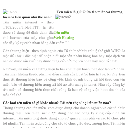
Tên miền là gì? Giữa tên miền và thương
hiệu có liên quan như thế nào?
Tên miền internet - theo
TT09/2008/TT-BTTTT: là tên
được sử dụng để định danh địa
Tên miền
chỉ Internet của máy chủ gồm
Web Hosting
các dãy ký tự cách nhau bằng dấu chấm “.”.
Còn thương hiệu - theo định nghĩa của Tổ chức sở hữu trí tuệ thế giới WIPO: là
một dấu hiệu đặc biệt để nhận biết một sản phẩm hàng hoá hay một dịch vụ
nào đó được sản xuất hay được cung cấp bởi một cá nhân hay một tổ chức.
Như vậy, tên miền và thương hiệu là hai khái niệm hoàn toàn độc lập với nhau.
Tên miền không thuộc phạm vi điều chỉnh của Luật Sở hữu trí tuệ. Nhưng, trên
thực tế, thương hiệu bảo vệ công việc kinh doanh trong xã hội thực còn tên
miền bảo vệ thương hiệu trong xã hội ảo trên mạng internet. Như vậy đăng ký
tên miền có thương hiệu thực chất cũng là bảo vệ công việc kinh doanh của
mỗi chủ thể.
Các loại tên miền có gì khác nhau? Tôi nên chọn loại tên miền nào?
Thông thường các tên miền .com được dùng cho doanh nghiệp và các tổ chức
thương mại. Tên miền .net được dùng cho các công ty cung cấp dịch vụ
internet. Tên miền .org được dùng cho cơ quan chính phủ và các tổ chức phi
lợi nhuận. Tên miền .edu dùng cho các tổ chức giáo dục, trường học. Tên miền