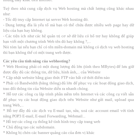
Tuỳ theo nhà cung cấp dịch vụ Web hosting mà chất lượng cũng khác nhau
như:
- Tốc độ truy cập Internet tại server Web hosting đó.
- Dung lượng đĩa là yếu tố mà bạn có thể chứa được nhiều web page hay dữ
liệu của bạn hay không.
- Các tiện ích như các hệ quản trị cơ sở dữ liệu có hổ trợ hay không để giúp
bạn viết một chương trình Web tên đó hay không ?,...
Nói tóm lại nếu bạn chỉ có tên miền-domain mà không có dịch vụ web hosting
thì bạn không thể có một trang web được.
Các yêu cầu tính năng của webhosting?
* Web Hosting phải có một dung lượng đủ lớn (tính theo MBytes) để lưu giữ
được đầy đủ các thông tin, dữ liệu, hình ảnh,... của Website
* Cập nhật website bằng giao thức FTP vào bất cứ thời điểm nào
* Phải có Bandwidth (băng thông) đủ lớn để phục vụ các hoạt động giao dịch,
trao đổi thông tin của Website diễn ra nhanh chóng.
* Hỗ trợ các công cụ lập trình phần mềm trên Internet và các công cụ viết sẵn
để phục vụ các hoạt động giao dịch trên Website như gửi mail, upload qua
trang Web,...
* Hỗ trợ đầy đủ các dịch vụ E-mail tạo, sửa, xoá các account email với tính
năng POP3 E-mail, E-mail Forwarding, Webmail...
* Hỗ trợ các công cụ thống kê tình hình truy cập trang web
* Chủ động tạo các subdomain.
* Không bị chèn các banner quảng cáo của đơn vị khác