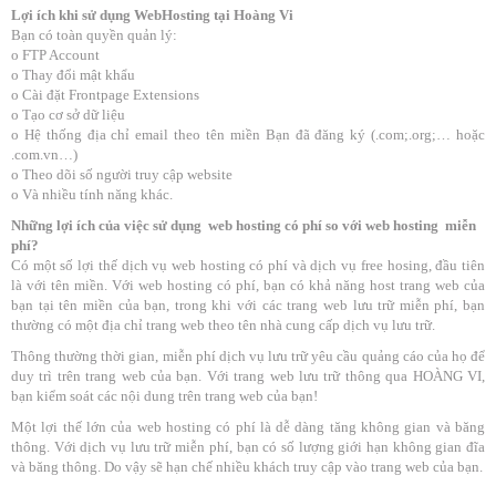
Lợi ích khi sử dụng WebHosting tại Hoàng Vi
Bạn có toàn quyền quản lý:
o FTP Account
o Thay đổi mật khẩu
o Cài đặt Frontpage Extensions
o Tạo cơ sở dữ liệu
o Hệ thống địa chỉ email theo tên miền Bạn đã đăng ký (.com;.org;… hoặc
.com.vn…)
o Theo dõi số người truy cập website
o Và nhiều tính năng khác.
Những lợi ích của việc sử dụng web hosting có phí so với web hosting miễn
phí?
Có một số lợi thế dịch vụ web hosting có phí và dịch vụ free hosing, đầu tiên
là với tên miền. Với web hosting có phí, bạn có khả năng host trang web của
bạn tại tên miền của bạn, trong khi với các trang web lưu trữ miễn phí, bạn
thường có một địa chỉ trang web theo tên nhà cung cấp dịch vụ lưu trữ.
Thông thường thời gian, miễn phí dịch vụ lưu trữ yêu cầu quảng cáo của họ để
duy trì trên trang web của bạn. Với trang web lưu trữ thông qua HOÀNG VI,
bạn kiểm soát các nội dung trên trang web của bạn!
Một lợi thế lớn của web hosting có phí là dễ dàng tăng không gian và băng
thông. Với dịch vụ lưu trữ miễn phí, bạn có số lượng giới hạn không gian đĩa
và băng thông. Do vậy sẽ hạn chế nhiều khách truy cập vào trang web của bạn.