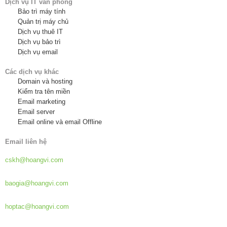
Dịch vụ IT văn phòng
Bảo trì máy tính
Quản trị máy chủ
Dịch vụ thuê IT
Dịch vụ bảo trì
Dịch vụ email
Các dịch vụ khác
Domain và hosting
Kiểm tra tên miền
Email marketing
Email server
Email online và email Offline
Email liên hệ
Hỗ trợ khách hàng:
cskh@hoangvi.com
Báo giá dịch vụ:
baogia@hoangvi.com
Hợp tác phát triển:
hoptac@hoangvi.com
Tuyển dụng: