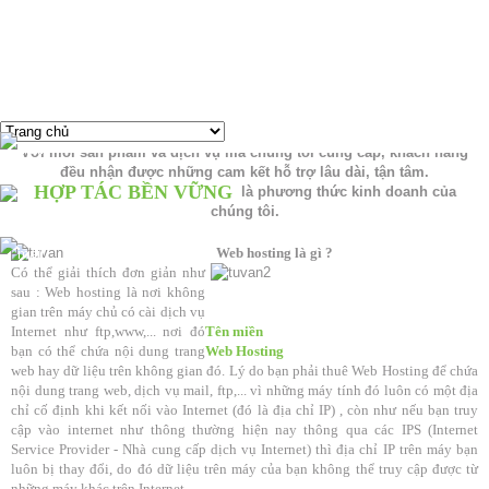
Web hosting - Thiết kế web chuyên nghiệp
About Us
Với mỗi sản phẩm và dịch vụ mà chúng tôi cung cấp, khách hàng
đều nhận được những cam kết hỗ trợ lâu dài, tận tâm.
HỢP TÁC BỀN VỮNG
là phương thức kinh doanh của
chúng tôi.
Web hosting là gì ?
Có thể giải thích đơn giản như
sau : Web hosting là nơi không
gian trên máy chủ có cài dịch vụ
Internet như ftp,www,... nơi đó
Tên miền
bạn có thể chứa nội dung trang
Web Hosting
web hay dữ liệu trên không gian đó. Lý do bạn phải thuê Web Hosting để chứa
nội dung trang web, dịch vụ mail, ftp,... vì những máy tính đó luôn có một địa
chỉ cố định khi kết nối vào Internet (đó là địa chỉ IP) , còn như nếu bạn truy
cập vào internet như thông thường hiện nay thông qua các IPS (Internet
Service Provider - Nhà cung cấp dịch vụ Internet) thì địa chỉ IP trên máy bạn
luôn bị thay đổi, do đó dữ liệu trên máy của bạn không thể truy cập được từ
những máy khác trên Internet.