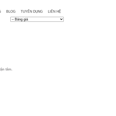
G
BLOG
TUYỂN DỤNG
LIÊN HỆ
tận tâm.