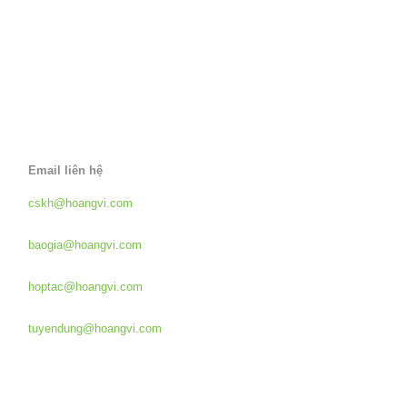
Email liên hệ
Hỗ trợ khách hàng:
cskh@hoangvi.com
Báo giá dịch vụ:
baogia@hoangvi.com
Hợp tác phát triển:
hoptac@hoangvi.com
Tuyển dụng:
tuyendung@hoangvi.com