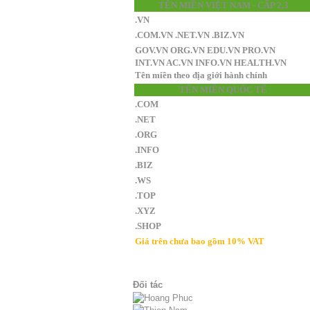
TÊN MIỀN VIỆT NAM - CẤP 2,3
.VN
.COM.VN .NET.VN .BIZ.VN
GOV.VN ORG.VN EDU.VN PRO.VN
INT.VN AC.VN INFO.VN HEALTH.VN
Tên miền theo địa giới hành chính
TÊN MIỀN QUỐC TẾ
.COM
.NET
.ORG
.INFO
.BIZ
.WS
.TOP
.XYZ
.SHOP
Giá trên chưa bao gồm 10% VAT
Đối tác