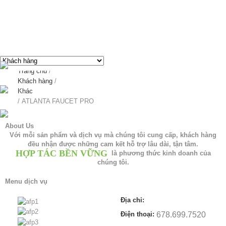
ATLANTA FAUCET PRO - Thiết kế web chuyên nghiệp
breadcrumbs
Trang chủ
/
Khách hàng
/
Khác
/
ATLANTA FAUCET PRO
About Us
Với mỗi sản phẩm và dịch vụ mà chúng tôi cung cấp, khách hàng
đều nhận được những cam kết hỗ trợ lâu dài, tận tâm.
HỢP TÁC BỀN VỮNG
là phương thức kinh doanh của
chúng tôi.
Menu dịch vụ
Địa chỉ:
Điện thoại:
678.699.7520