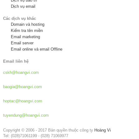
Dịch vụ bảo trì
Dịch vụ email
Các dịch vụ khác
Domain và hosting
Kiểm tra tên miền
Email marketing
Email server
Email online và email Offline
Email liên hệ
Hỗ trợ khách hàng:
cskh@hoangvi.com
Báo giá dịch vụ:
baogia@hoangvi.com
Hợp tác phát triển:
hoptac@hoangvi.com
Tuyển dụng:
tuyendung@hoangvi.com
Copyright © 2006 - 2017 Bản quyền thuộc công ty
Hoàng Vi
Tel: (028)71061199 - (028) 71069977