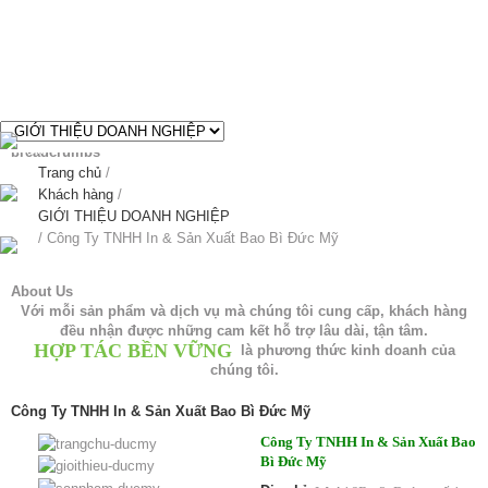
Công Ty TNHH In & Sản Xuất Bao Bì Đức Mỹ - Thiết kế web chuyên
nghiệp
breadcrumbs
Trang chủ
/
Khách hàng
/
GIỚI THIỆU DOANH NGHIỆP
/
Công Ty TNHH In & Sản Xuất Bao Bì Đức Mỹ
About Us
Với mỗi sản phẩm và dịch vụ mà chúng tôi cung cấp, khách hàng
đều nhận được những cam kết hỗ trợ lâu dài, tận tâm.
HỢP TÁC BỀN VỮNG
là phương thức kinh doanh của
chúng tôi.
Công Ty TNHH In & Sản Xuất Bao Bì Đức Mỹ
Công Ty TNHH In & Sản Xuất Bao
Bì Đức Mỹ