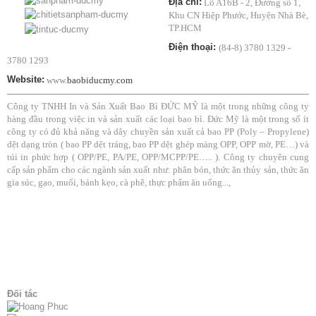
Địa chỉ:
Lô A16B - 2, Đường số 1,
Khu CN Hiệp Phước, Huyện Nhà Bè,
TP.HCM
Điện thoại:
(84-8) 3780 1329 -
3780 1293
Website:
www.
baobiducmy.com
Công ty TNHH In và Sản Xuất Bao Bì ĐỨC MỸ là một trong những công ty
hàng đầu trong việc in và sản xuất các loại bao bì. Đức Mỹ là một trong số ít
công ty có đủ khả năng và dây chuyền sản xuất cả bao PP (Poly – Propylene)
dệt dạng tròn ( bao PP dệt tráng, bao PP dệt ghép màng OPP, OPP mờ, PE…) và
túi in phức hợp ( OPP/PE, PA/PE, OPP/MCPP/PE….. ). Công ty chuyên cung
cấp sản phẩm cho các ngành sản xuất như: phân bón, thức ăn thủy sản, thức ăn
gia súc, gạo, muối, bánh kẹo, cà phê, thực phẩm ăn uống...,
Đối tác