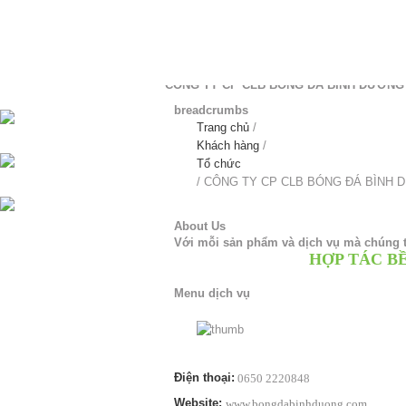
CÔNG TY CP CLB BÓNG ĐÁ BÌNH DƯƠNG - 
breadcrumbs
Trang chủ
/
Khách hàng
/
Tổ chức
/
CÔNG TY CP CLB BÓNG ĐÁ BÌNH
About Us
Với mỗi sản phẩm và dịch vụ mà chúng t
HỢP TÁC B
Menu dịch vụ
Điện thoại:
0650 2220848
Website:
www.bongdabinhduong.com