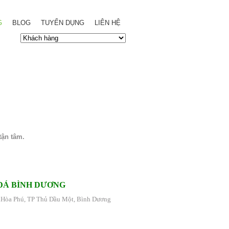
G
BLOG
TUYỂN DỤNG
LIÊN HỆ
tận tâm.
ĐÁ BÌNH DƯƠNG
.Hòa Phú, TP Thủ Dầu Một, Bình Dương