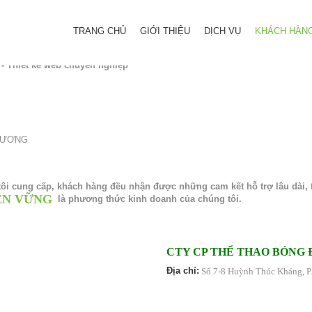
TRANG CHỦ
GIỚI THIỆU
DỊCH VỤ
KHÁCH HÀN
Thiết kế web chuyên nghiệp
 DƯƠNG
ôi cung cấp, khách hàng đều nhận được những cam kết hỗ trợ lâu dài, 
ỀN VỮNG
là phương thức kinh doanh của chúng tôi.
CTY CP THỂ THAO BÓNG 
Địa chỉ:
Số 7-8 Huỳnh Thúc Kháng, P