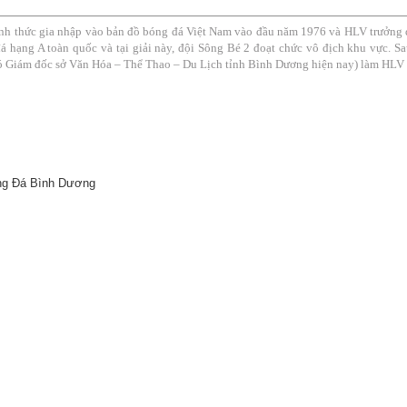
nh thức gia nhập vào bản đồ bóng đá Việt Nam vào đầu năm 1976 và HLV trưởng đ
 hạng A toàn quốc và tại giải này, đội Sông Bé 2 đoạt chức vô địch khu vực. Sau
 Giám đốc sở Văn Hóa – Thể Thao – Du Lịch tỉnh Bình Dương hiện nay) làm HLV 
óng Đá Bình Dương